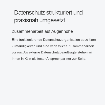
Datenschutz strukturiert und
praxisnah umgesetzt
Zusammenarbeit auf Augenhöhe
Eine funktionierende Datenschutzorganisation setzt klare
Zuständigkeiten und eine verlässliche Zusammenarbeit
voraus. Als externe Datenschutzbeauftragte stehen wir
Ihnen in Köln als fester Ansprechpartner zur Seite.
Die Zusammenarbeit erfolgt unabhängig, weisungsfrei und
fachlich fundiert, wie es Art. 38 DSGVO vorsieht. Die
Verantwortung für datenschutzrelevante Entscheidungen
verbleibt beim Mandanten; wir beraten und begleiten
fachlich.
Pragmatismus statt Formalismus