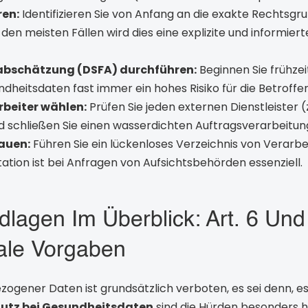
ren:
Identifizieren Sie von Anfang an die exakte Rechtsgru
en meisten Fällen wird dies eine explizite und informierte
bschätzung (DSFA) durchführen:
Beginnen Sie frühzei
heitsdaten fast immer ein hohes Risiko für die Betroffen
rbeiter wählen:
Prüfen Sie jeden externen Dienstleister (z
nd schließen Sie einen wasserdichten Auftragsverarbeitu
auen:
Führen Sie ein lückenloses Verzeichnis von Verarbe
tion ist bei Anfragen von Aufsichtsbehörden essenziell.
lagen Im Überblick: Art. 6 Und 
le Vorgaben
gener Daten ist grundsätzlich verboten, es sei denn, es 
utz bei Gesundheitsdaten
sind die Hürden besonders h