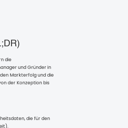
L;DR)
rn die
manager und Gründer in
den Markterfolg und die
von der Konzeption bis
eitsdaten, die für den
it).