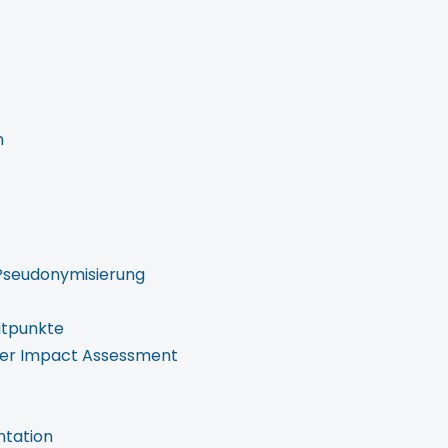
n
 Pseudonymisierung
itpunkte
fer Impact Assessment
ntation