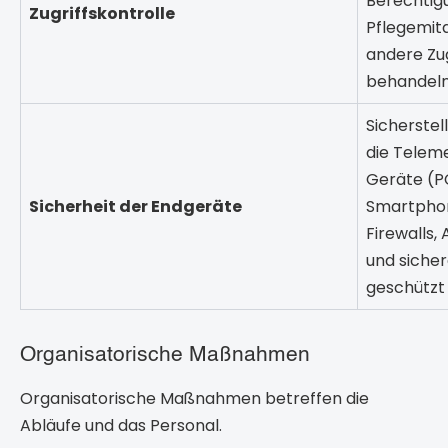
Berechtig
Zugriffskontrolle
Pflegemita
andere Zug
behandeln
Sicherstell
die Telem
Geräte (PC
Sicherheit der Endgeräte
Smartpho
Firewalls,
und siche
geschützt 
Organisatorische Maßnahmen
Organisatorische Maßnahmen betreffen die
Abläufe und das Personal.