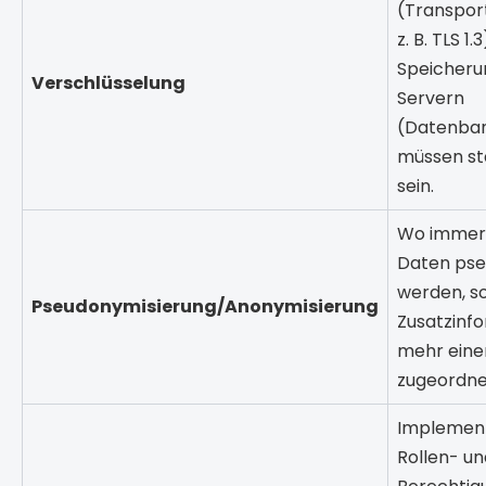
(Transpor
z. B. TLS 1.
Speicheru
Verschlüsselung
Servern
(Datenban
müssen st
sein.
Wo immer 
Daten pse
werden, s
Pseudonymisierung/Anonymisierung
Zusatzinf
mehr eine
zugeordne
Implement
Rollen- un