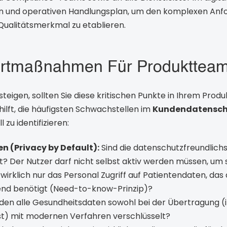
ten und operativen Handlungsplan, um den komplexen An
ualitätsmerkmal zu etablieren.
ortmaßnahmen Für Produkttea
insteigen, sollten Sie diese kritischen Punkte in Ihrem Prod
hilft, die häufigsten Schwachstellen im
Kundendatenschu
 zu identifizieren:
n (Privacy by Default):
Sind die datenschutzfreundlichs
t? Der Nutzer darf nicht selbst aktiv werden müssen, um 
wirklich nur das Personal Zugriff auf Patientendaten, das d
end benötigt (Need-to-know-Prinzip)?
en alle Gesundheitsdaten sowohl bei der Übertragung (in 
st) mit modernen Verfahren verschlüsselt?