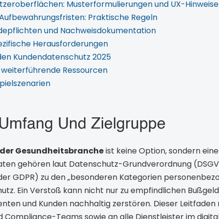
utzeroberflächen: Musterformulierungen und UX-Hinweise
Aufbewahrungsfristen: Praktische Regeln
ldepflichten und Nachweisdokumentation
ezifische Herausforderungen
den Kundendatenschutz 2025
d weiterführende Ressourcen
pielszenarien
l, Umfang Und Zielgruppe
 der Gesundheitsbranche
ist keine Option, sondern ein
aten gehören laut Datenschutz-Grundverordnung (DSGVO
oder GDPR) zu den „besonderen Kategorien personenbez
tz. Ein Verstoß kann nicht nur zu empfindlichen Bußgeld
nten und Kunden nachhaltig zerstören. Dieser Leitfaden r
Compliance-Teams sowie an alle Dienstleister im digita