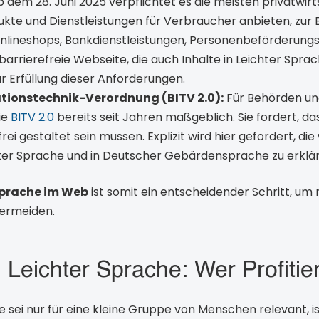
dem 28. Juni 2025 verpflichtet es die meisten privatwirt
te und Dienstleistungen für Verbraucher anbieten, zur Ba
Onlineshops, Bankdienstleistungen, Personenbeförderungs
barrierefreie Webseite, die auch Inhalte in Leichter Sprache
ur Erfüllung dieser Anforderungen.
ationstechnik-Verordnung (BITV 2.0):
Für Behörden un
ie
BITV 2.0
bereits seit Jahren maßgeblich. Sie fordert, d
i gestaltet sein müssen. Explizit wird hier gefordert, die
hter Sprache und in Deutscher Gebärdensprache zu erklä
Sprache im Web
ist somit ein entscheidender Schritt, um 
ermeiden.
Leichter Sprache: Wer Profitie
sei nur für eine kleine Gruppe von Menschen relevant, is