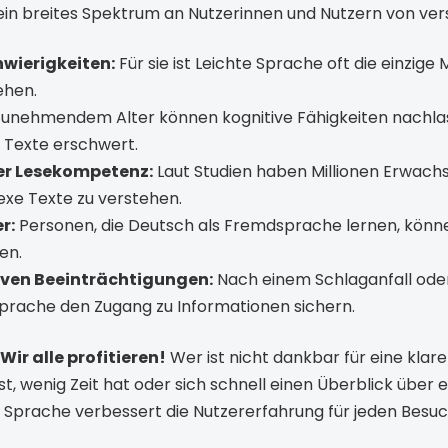
t ein breites Spektrum an Nutzerinnen und Nutzern von ver
wierigkeiten:
Für sie ist Leichte Sprache oft die einzige M
ehen.
zunehmendem Alter können kognitive Fähigkeiten nachla
 Texte erschwert.
er Lesekompetenz:
Laut Studien haben Millionen Erwach
exe Texte zu verstehen.
r:
Personen, die Deutsch als Fremdsprache lernen, könn
en.
iven Beeinträchtigungen:
Nach einem Schlaganfall oder
prache den Zugang zu Informationen sichern.
Wir alle profitieren!
Wer ist nicht dankbar für eine klar
ist, wenig Zeit hat oder sich schnell einen Überblick übe
Sprache verbessert die Nutzererfahrung für jeden Besuc