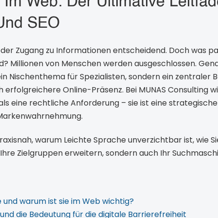
 Im Web: Der Ultimative Leitfa
t Und SEO
 ist der Zugang zu Informationen entscheidend. Doch was pa
d? Millionen von Menschen werden ausgeschlossen. Genau
kein Nischenthema für Spezialisten, sondern ein zentraler Ba
ch erfolgreichere Online-Präsenz. Bei MUNAS Consulting wis
 als eine rechtliche Anforderung – sie ist eine strategisc
e Markenwahrnehmung.
praxisnah, warum Leichte Sprache unverzichtbar ist, wie S
r Ihre Zielgruppen erweitern, sondern auch Ihr Suchmasc
e und warum ist sie im Web wichtig?
nd die Bedeutung für die digitale Barrierefreiheit