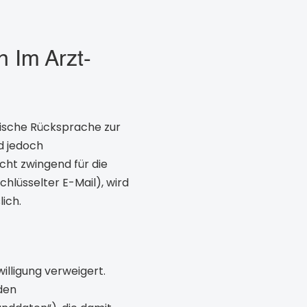
 Im Arzt-
nische Rücksprache zur
d jedoch
cht zwingend für die
hlüsselter E-Mail), wird
ich.
illigung verweigert.
 den