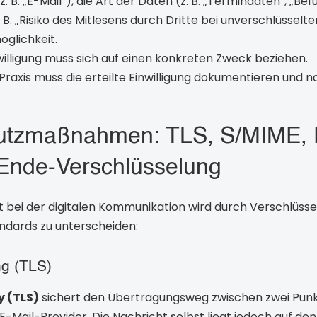
 B. „E-Mail“), die Art der Daten (z. B. „Termindaten“, „Be
 B. „Risiko des Mitlesens durch Dritte bei unverschlüsselt
öglichkeit.
willigung muss sich auf einen konkreten Zweck beziehen.
Praxis muss die erteilte Einwilligung dokumentieren und 
hutzmaßnahmen: TLS, S/MIME,
Ende-Verschlüsselung
t bei der digitalen Kommunikation wird durch Verschlüsse
andards zu unterscheiden:
ng (TLS)
y (TLS)
sichert den Übertragungsweg zwischen zwei Punkt
Mail-Provider. Die Nachricht selbst liegt jedoch auf den