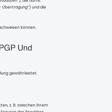
funddaten“), die damit
er Übertragung“) und die
nachweisen können.
 PGP Und
lung gewährleistet.
en, z. B. zwischen Ihrem
 Servern des Providers