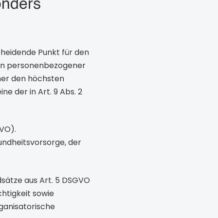
onders
cheidende Punkt für den
ien personenbezogener
aher den höchsten
ne der in Art. 9 Abs. 2
GVO).
undheitsvorsorge, der
ndsätze aus Art. 5 DSGVO
htigkeit sowie
ganisatorische