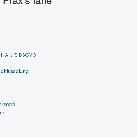
 Praxisnahe
h Art. 9 DSGVO
chlüsselung
ersand
on