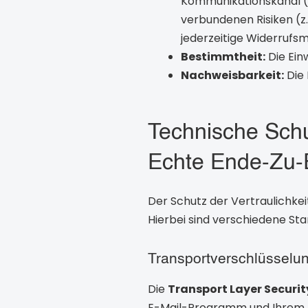
Kommunikationskanal (z.
verbundenen Risiken (z.
jederzeitige Widerrufsm
Bestimmtheit:
Die Ein
Nachweisbarkeit:
Die 
Technische Sc
Echte Ende-Zu-
Der Schutz der Vertraulichkei
Hierbei sind verschiedene St
Transportverschlüsselu
Die
Transport Layer Securit
E-Mail-Programm und Ihrem E-