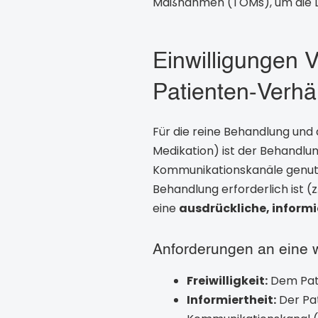
Maßnahmen (TOMs), um die Da
Einwilligungen 
Patienten-Verhäl
Für die reine Behandlung und
Medikation) ist der Behandlu
Kommunikationskanäle genutzt
Behandlung erforderlich ist (
eine
ausdrückliche, informie
Anforderungen an eine 
Freiwilligkeit:
Dem Pati
Informiertheit:
Der Pat