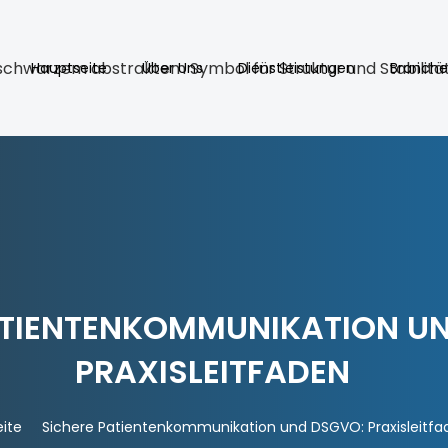
Hauptseite
Über Uns
Dienstleistungen
Branche
ATIENTENKOMMUNIKATION U
PRAXISLEITFADEN
eite
Sichere Patientenkommunikation und DSGVO: Praxisleitfa