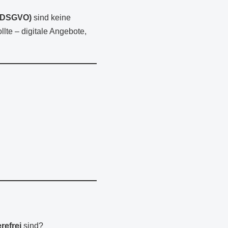
(DSGVO)
sind keine
llte – digitale Angebote,
refrei
sind?